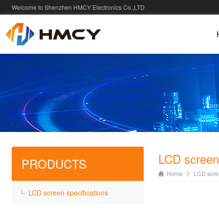
Welcome to Shenzhen HMCY Electronics Co.,LTD
LCD screen 
PRODUCTS
Home
LCD scree
LCD screen specifications