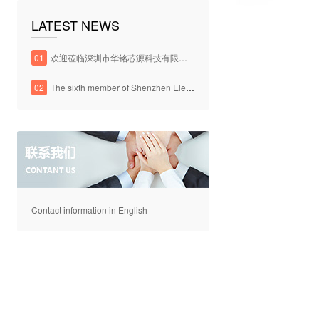
LATEST NEWS
01
欢迎莅临深圳市华铭芯源科技有限公司官方网站
02
The sixth member of Shenzhen Electronic Chamber of Commerce
Contact information in English